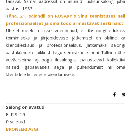
tänaval. Samal aadressil on asunud juuksurisalong juba
aastast 1933!
Täna, 21. sajandil on ROSARY`s Sinu teenistuses neli
professionaalset ja oma tööd armastavat Eesti naist.
Ühtsel meelel ollakse veendunud, et ilusalongi edukaks
toimimiseks ja järjepidevuse jätkamisel on oluline ka
kliendikesksus ja professionaalsus. Jätkamaks salongi
aastakümnete pikkust tegutsemistraditsiooni Tallinna ühe
auväärseima ajalooga ilusalongis, panustavad kollektiivi
naised igapäevaselt aega ja pühendumist nii oma
klientidele kui enesetäiendamisele.
Salong on avatud
E
–
R 9
–
19
P suletud
BRONEERI AEG!